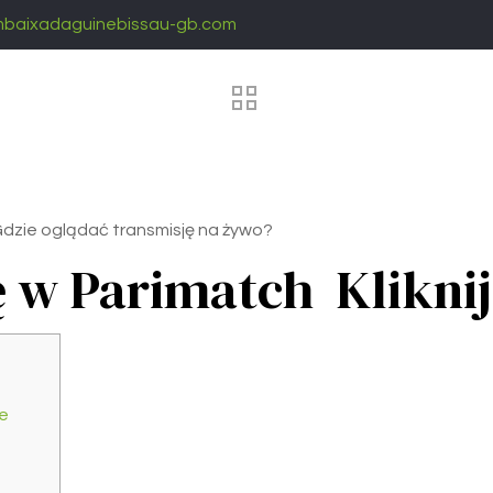
baixadaguinebissau-gb.com
Gdzie oglądać transmisję na żywo?
ę w Parimatch ️ Kliknij
ce