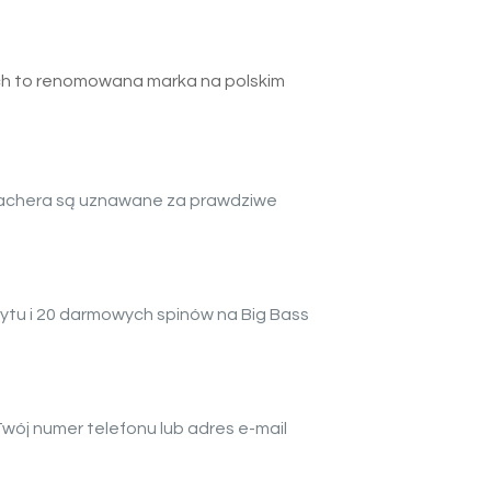
ch to renomowana marka na polskim
machera są uznawane za prawdziwe
tu i 20 darmowych spinów na Big Bass
wój numer telefonu lub adres e-mail