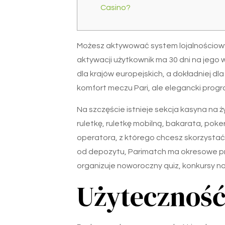
Casino?
Możesz aktywować system lojalnościowy z
aktywacji użytkownik ma 30 dni na jego 
dla krajów europejskich, a dokładniej dl
komfort meczu Pari, ale elegancki progr
Na szczęście istnieje sekcja kasyna na 
ruletkę, ruletkę mobilną, bakarata, pok
operatora, z którego chcesz skorzystać,
od depozytu, Parimatch ma okresowe p
organizuje noworoczny quiz, konkursy na 
Użyteczność,