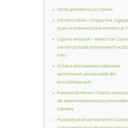
Obsługa klienta Ice Casino
Dynamo Kijów – Dnipro live. Ogląd
żywo w internecie live stream i w 
Ogólny wniosek – wybór Ice Casin
swoich potrzeb kasynowych w 20
roku
Sztuka obstawiania zakładów
sportowych: przewodnik dla
początkujących
Parimatch Mirrors: Otwórz swój po
do świata nieskończonych możliwo
zabawy
Podział pytań w Parimatch Casino
Odpowiedzi na najbardziej nietyp