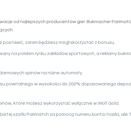
owacje od najlepszych producentów gier. Bukmacher Parimat
jących.
sz postawić, zanim będziesz mógł skorzystać z bonusu.
owany na polskim rynku zakładów sportowych, a reklamy buk
5 darmowych spinów na różne automaty.
usu powitalnego w wysokości do 200% dopasowanego depozy
inów, które możesz wykorzystać wyłącznie w Wolf Gold.
istej szafki Parimatch za pomocą numeru konta i hasła, ale T