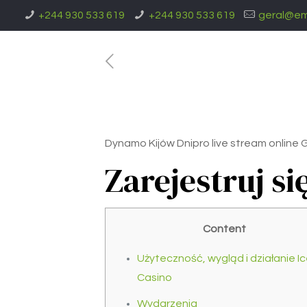
+244 930 533 619
+244 930 533 619
geral@em
Dynamo Kijów Dnipro live stream online 
Zarejestruj si
Content
Użyteczność, wygląd i działanie I
Casino
Wydarzenia