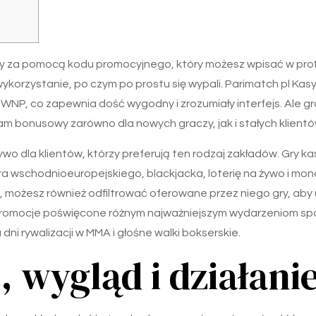
a pomocą kodu promocyjnego, który możesz wpisać w profilu l
wykorzystanie, po czym po prostu się wypali. Parimatch pl Ka
a WNP, co zapewnia dość wygodny i zrozumiały interfejs. Ale gr
am bonusowy zarówno dla nowych graczy, jak i stałych klientó
żywo dla klientów, którzy preferują ten rodzaj zakładów. Gry
era wschodnioeuropejskiego, blackjacka, loterię na żywo i mo
 możesz również odfiltrować oferowane przez niego gry, aby 
romocje poświęcone różnym najważniejszym wydarzeniom sp
dni rywalizacji w MMA i głośne walki bokserskie.
 wygląd i działanie