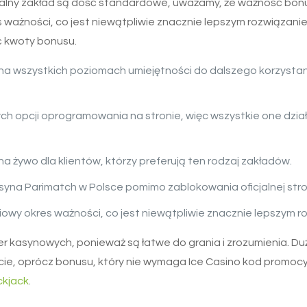
y zakład są dość standardowe, uważamy, że ważność bonusu 
 ważności, co jest niewątpliwie znacznie lepszym rozwiąza
ć kwoty bonusu.
 na wszystkich poziomach umiejętności do dalszego korzystan
zych opcji oprogramowania na stronie, więc wszystkie one dzi
na żywo dla klientów, którzy preferują ten rodzaj zakładów.
syna Parimatch w Polsce pomimo zablokowania oficjalnej str
owy okres ważności, co jest niewątpliwie znacznie lepszym r
r kasynowych, ponieważ są łatwe do grania i zrozumienia. Duż
ie, oprócz bonusu, który nie wymaga Ice Casino kod promocy
ckjack
.