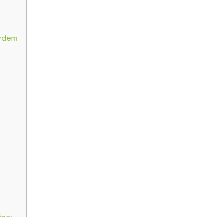
ardem