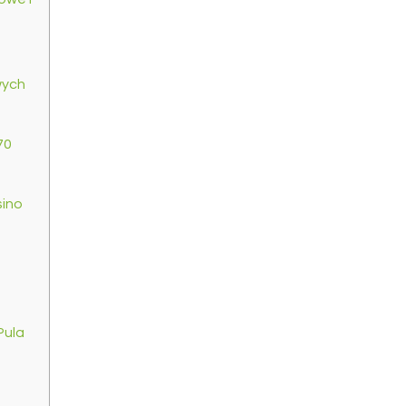
wych
70
sino
Pula