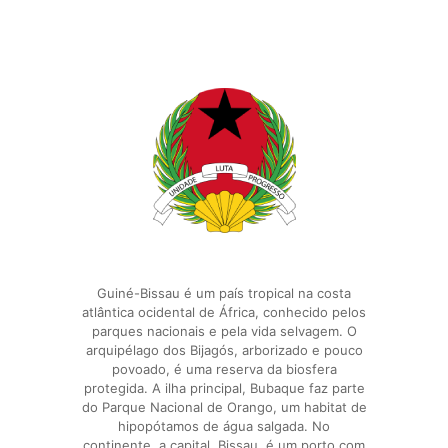
Guiné-Bissau é um país tropical na costa
atlântica ocidental de África, conhecido pelos
parques nacionais e pela vida selvagem. O
arquipélago dos Bijagós, arborizado e pouco
povoado, é uma reserva da biosfera
protegida. A ilha principal, Bubaque faz parte
do Parque Nacional de Orango, um habitat de
hipopótamos de água salgada. No
continente, a capital, Bissau, é um porto com