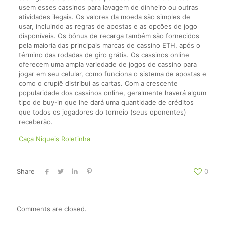
usem esses cassinos para lavagem de dinheiro ou outras
atividades ilegais. Os valores da moeda são simples de
usar, incluindo as regras de apostas e as opções de jogo
disponíveis. Os bônus de recarga também são fornecidos
pela maioria das principais marcas de cassino ETH, após o
término das rodadas de giro grátis. Os cassinos online
oferecem uma ampla variedade de jogos de cassino para
jogar em seu celular, como funciona o sistema de apostas e
como o crupiê distribui as cartas. Com a crescente
popularidade dos cassinos online, geralmente haverá algum
tipo de buy-in que lhe dará uma quantidade de créditos
que todos os jogadores do torneio (seus oponentes)
receberão.
Caça Niqueis Roletinha
Share
0
Comments are closed.