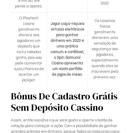
e Rm 60, ele
2023.
perde a aposta.
O Playtech
Os cassinos
casino
Jogar caça-níqueis
físicos
geralmente
virtuais eletrônicos
geralmente
oferece aos
para ganhar
oferecem uma
jogadores um
dinheiro em 2023 é
sensação de
depósito que
uma prática
segurança aos
inclui rodadas
comum e confiável,
jogadores,
grátis, pois isso
o Spin Samurai
especialmente
pode aumentar
Casino apresenta
quando eles se
suas chances de
um vasto portfólio
inscrevem pela
acertar um
de jogos de mesa.
primeira vez.
jackpot.
Bônus De Cadastro Grátis
Sem Depósito Cassino
Assim, então escolha o que você gosta e aperte o botão de
rotação para começar a ação. Com a possibilidade de ganhar
grandes prêmios em dinheiro, porque todas as máquinas caça-