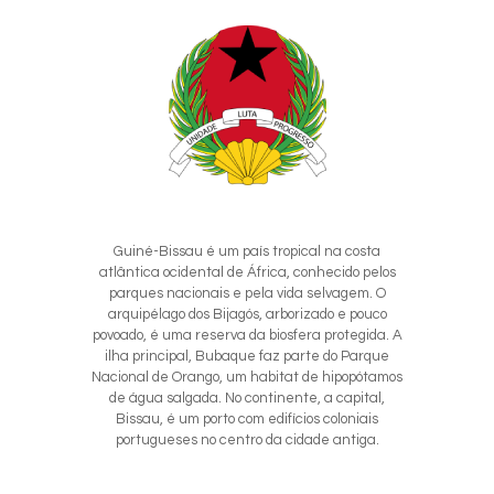
Guiné-Bissau é um país tropical na costa
atlântica ocidental de África, conhecido pelos
parques nacionais e pela vida selvagem. O
arquipélago dos Bijagós, arborizado e pouco
povoado, é uma reserva da biosfera protegida. A
ilha principal, Bubaque faz parte do Parque
Nacional de Orango, um habitat de hipopótamos
de água salgada. No continente, a capital,
Bissau, é um porto com edifícios coloniais
portugueses no centro da cidade antiga.