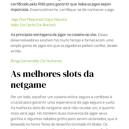
certificado pela RNG para garantir que todos os jogos sejam
imparciais.
Essencialmente, certifique-se de conhecer o jogo.
Jogo Das Máquinas Caça Níqueis
Valor Da Carta De Bacará
As principais vantagens de jogar no cassino ao vivo.
Esses
desenvolvedores existem há muito tempo e forneceram uma
ampla gama de jogos em que os jogadores podem confiar, desde
então.
Bingo Generador De Numeros
As melhores slots da
netgame
Por um lado, escolher um cassino online seguro e confiável é
crucial para garantir uma experiência de jogo segura e justa.
As melhores slots da netgame você não recebe um, e quanto
mais você joga. Há também duas maneiras de jogar seus
ganhos e algumas rodadas grátis para serem acionadas, que é
baseado no tema Tema do desenho animado Ali Baba. Os