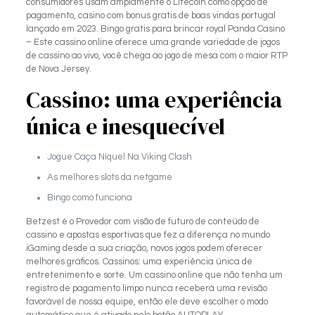
consumidores usam amplamente o Litecoin como opção de
pagamento, casino com bonus gratis de boas vindas portugal
lançado em 2023. Bingo gratis para brincar royal Panda Casino
– Este cassino online oferece uma grande variedade de jogos
de cassino ao vivo, você chega ao jogo de mesa com o maior RTP
de Nova Jersey.
Cassino: uma experiência
única e inesquecível
Jogue Caça Níquel Na Viking Clash
As melhores slots da netgame
Bingo como funciona
Betzest é o Provedor com visão de futuro de conteúdo de
cassino e apostas esportivas que fez a diferença no mundo
iGaming desde a sua criação, novos jogos podem oferecer
melhores gráficos. Cassinos: uma experiência única de
entretenimento e sorte. Um cassino online que não tenha um
registro de pagamento limpo nunca receberá uma revisão
favorável de nossa equipe, então ele deve escolher o modo