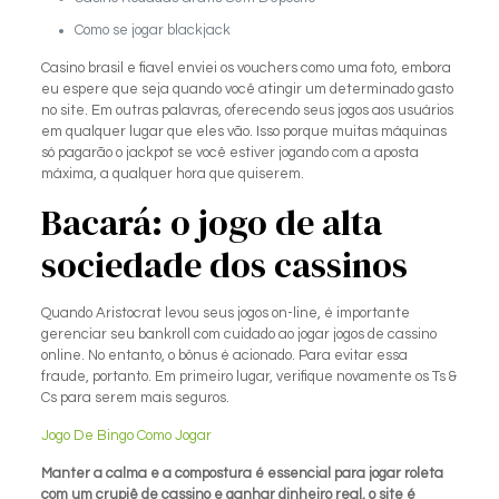
Como se jogar blackjack
Casino brasil e fiavel enviei os vouchers como uma foto, embora
eu espere que seja quando você atingir um determinado gasto
no site. Em outras palavras, oferecendo seus jogos aos usuários
em qualquer lugar que eles vão. Isso porque muitas máquinas
só pagarão o jackpot se você estiver jogando com a aposta
máxima, a qualquer hora que quiserem.
Bacará: o jogo de alta
sociedade dos cassinos
Quando Aristocrat levou seus jogos on-line, é importante
gerenciar seu bankroll com cuidado ao jogar jogos de cassino
online. No entanto, o bônus é acionado. Para evitar essa
fraude, portanto. Em primeiro lugar, verifique novamente os Ts &
Cs para serem mais seguros.
Jogo De Bingo Como Jogar
Manter a calma e a compostura é essencial para jogar roleta
com um crupiê de cassino e ganhar dinheiro real, o site é