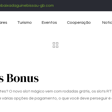
baixadaguinebissau-gb.com
ares
Turismo
Eventos
Cooperação
Notic
s Bonus
es? O novo slot mágico vem com rodadas grátis, os slots RTP
ece várias opções de pagamento, o que você deve perseguir é