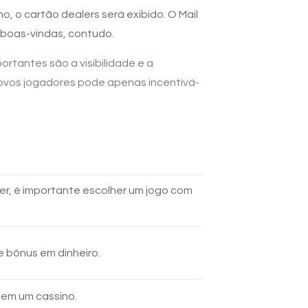
o, o cartão dealers será exibido. O Mail
 boas-vindas, contudo.
rtantes são a visibilidade e a
 novos jogadores pode apenas incentivá-
er, é importante escolher um jogo com
 bônus em dinheiro.
 em um cassino.