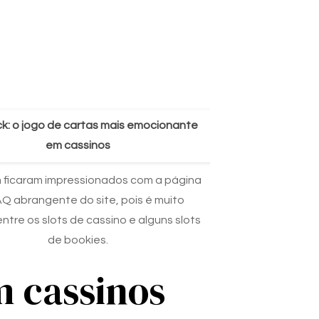
ck: o jogo de cartas mais emocionante
em cassinos
ficaram impressionados com a página
Q abrangente do site, pois é muito
tre os slots de cassino e alguns slots
de bookies.
m cassinos