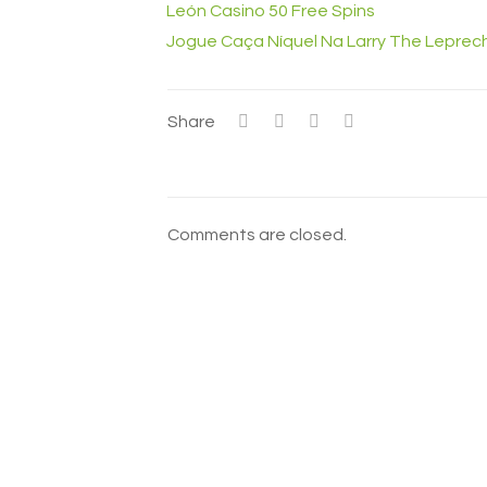
León Casino 50 Free Spins
Jogue Caça Níquel Na Larry The Leprec
Share
Comments are closed.