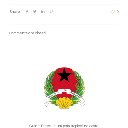
Share
0
Comments are closed.
Guiné-Bissau é um país tropical na costa