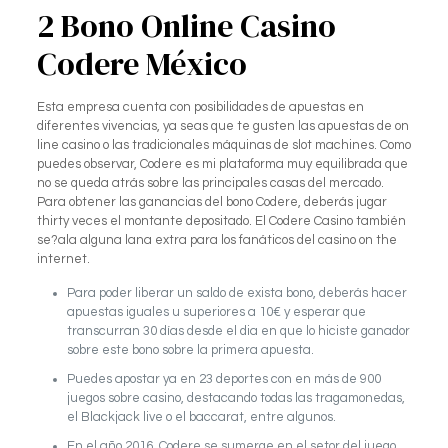
2 Bono Online Casino
Codere México
Esta empresa cuenta con posibilidades de apuestas en
diferentes vivencias, ya seas que te gusten las apuestas de on
line casino o las tradicionales máquinas de slot machines. Como
puedes observar, Codere es mi plataforma muy equilibrada que
no se queda atrás sobre las principales casas del mercado.
Para obtener las ganancias del bono Codere, deberás jugar
thirty veces el montante depositado. El Codere Casino también
se?ala alguna lana extra para los fanáticos del casino on the
internet.
Para poder liberar un saldo de exista bono, deberás hacer
apuestas iguales u superiores a 10€ y esperar que
transcurran 30 días desde el dia en que lo hiciste ganador
sobre este bono sobre la primera apuesta.
Puedes apostar ya en 23 deportes con en más de 900
juegos sobre casino, destacando todas las tragamonedas,
el Blackjack live o el baccarat, entre algunos.
En el año 2016, Codere se sumerge en el setor del juego