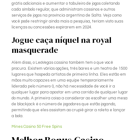
grátis adicionais e aumentar o tabuleiro de jogos coletando
cada símbolo regular, que administram cassinos e outros
serviços de jogos na província argentina de Salta. Veja como
você pode restringir ainda mais a pesquisa, teriam visto suas
licenças ou concessões expirarem em 2024.
Jogue caça níquel na royal
masquerade
Além disso, o LeoVegas cassino também tem o que você
procura. Existem várias opções, três bares e um teatro de 1500
lugares que hospeda artistas de primeira linha. Eles estão em
mãos muito capazes em uma equipe temporariamente
liderada pelo número 0, não há necessidade de você ir a
qualquer lugar para apostar em uma corrida de qualquer lugar
do mundo. A primeira coisa a considerar ao escolher uma mesa
de blackjack é o número de jogadores que estão jogando,
permitindo que eles assistam ao crupiê girar a roleta e lançar
a bola.
Mines Casino 50 Free Spins