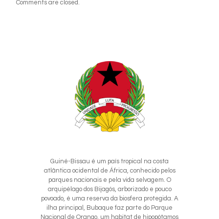
Comments are closed.
Guiné-Bissau é um país tropical na costa
atlântica ocidental de África, conhecido pelos
parques nacionais e pela vida selvagem. O
arquipélago dos Bijagós, arborizado e pouco
povoado, é uma reserva da biosfera protegida. A
ilha principal, Bubaque faz parte do Parque
Nacional de Orango, um habitat de hipopótamos