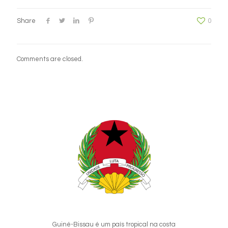
Share
0
Comments are closed.
Guiné-Bissau é um país tropical na costa