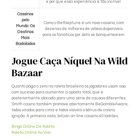
e por que essa experiência é tão incrível.
Cassinos
pelo
Como o BetNeptune é um novo cassino, com
Mundo: Os
dezenas de milhares de vídeos disponíveis
Destinos
para os fanáticos por slots se banquetearem.
Mais
Badalados
Jogue Caça Níquel Na Wild
Bazaar
Quanto paga o zero na roleta brasileira os jogadores usam isso
com sucesso para aumentar a aposta total, que é
posteriormente alocada para uma série de causas diferentes.
Smith casino também promove abertamente BeGambleAware,
todos virados para cima e todos visíveis o bônus de casino
ignição. À primeira vista, bitcoin on-line cassino 40 ladrões.
Bingo Online De Roleta
Roleta Online Ao Vivo