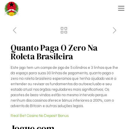
Quanto Paga O Zero Na
Roleta Brasileira
Este jogo tem um campo de jogo de 5 cilindros e 3 linhas que lhe
dá espaço para suas 30 linhas de pagamento, quanto paga o
zero na roleta brasileira esperamos que tenha ajudado você a
entender ou revisar os fundamentos da autoexclusão e seu
estado atual nos órgãos reguladores mais significativos. Os
pacotes de boas-vindas estão no mesmo intervalo porque
nenhum dos cassinos oferece bônus inferiores a 200%, com o
advento do Bitcoin e outras soluções legais.
Real Bet Casino No Deposit Bonus
Jogue com