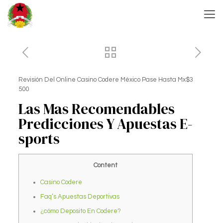
Revisión Del Online Casino Codere México Pase Hasta Mx$3
500
Las Mas Recomendables
Predicciones Y Apuestas E-
sports
Content
Casino Codere
Faq’s Apuestas Deportivas
¿cómo Deposito En Codere?