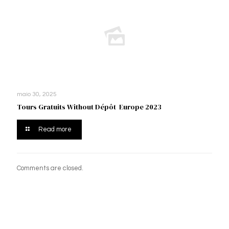
maio 30, 2025
Tours Gratuits Without Dépôt ️ Europe 2023
Read more
Comments are closed.