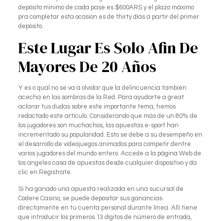
depósito mínimo de cada pase es $600ARS y el plazo máximo
pra completar esta ocasion es de thirty días a partir del primer
depósito.
Este Lugar Es Solo Afin De
Mayores De 20 Años
Y es o qual no se va a olvidar que la delincuencia también
acecha en las sombras de la Red. Para ayudarte a great
aclarar tus dudas sobre este importante tema, hemos
redactado este artículo. Considerando que más de un 80% de
los jugadores son muchachos, las apuestas e-sport han
incrementado su popularidad. Esto se debe a su desempeño en
el desarrollo de videojuegos animados para competir dentre
varios jugadores del mundo entero. Accede a la página Web de
los angeles casa de apuestas desde cualquier dispositivo y da
clic en Regístrate.
Si ha ganado una apuesta realizada en una sucursal de
Codere Casino, se puede depositar sus ganancias
directamente en tu cuenta personal durante línea. Allí tiene
que introducir los primeros 13 dígitos de número de entrada,