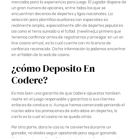
mercados para la experiencia para juego. El jugador dispone de
un gran número de opciones, entre todas las que se
encuentran decenas de deportes y ligas nacionales. La
selección para plantillas auxiliares con especiales es
realmente amplia, especialmente afin de deportes populares
asi como el tenis sumado a el fútbol. [newline]Lo primero que
tenemos confirmar antes de registrarnos y arriesgar en un on
line casino virtual, es la cual cuente con mi licencia de
confianza reconocida. Dicha información la podemos encontrar
en el faldón de la web de casino.
¿cómo Deposito En
Codere?
Es más bien una garantía de que Codere apuestas también
repite en el juego responsable y garantiza a sus clientes
enlaces de conduce a. Aunque hemos comenzado poniendo el
núcleo sobre las promociones de esta odaie en deportes, lo
cierto es la cual el casino no se queda atrás.
Por otra parte, dans le cas où te conviertes durante un
ganador, no olvides seguir apostando para seguir ganando.