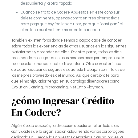
descubierta y la otra tapada.
Cuando ze trata de Codere Apuestas en este cono sur
delete continente, apenas contraen tres alternativas
para pago que boy fáciles de usar, pero que “castigan” al
cliente la cual no tiene mi cuenta bancaria.
También existen foros donde temos a capacidade de conocer
sobre todas las experiencias de otros usuarios en las siguientes
plataformas y aprender de ellas. Por otra parte, todos los dias
recomendamos jugar en los casinos operados por empresas de
reconocida e incuestionable trayectoria. Otra característica
de aquellas casinos seguros es que solo trabajan con títulos de
los mejores proveedores del mundo. Así que cerciórate para
que el manipulador tenga en su catálogo diseñadores como
Evolution Gaming, Microgaming, NetEnt o Playtech.
¿cómo Ingresar Crédito
En Codere?
Algún época después, la dirección decidió ampliar todas las
actividades de la organización adquiriendo varias corporações
dedicadas al juego y las apuestas deportivas. Casino. org es la