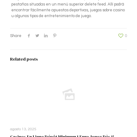
pestañas situadas en un menú superior delete feed. Allí podrá
encontrar fácilmente apuestas deportivas, juegos sobre casino
u algunos tipos de entretenimiento de juego.
Share
0
Related posts
agosto 13, 2025
Casinos En Ligne Dépôt Minimum 1 Euro Jouez Dès 1!