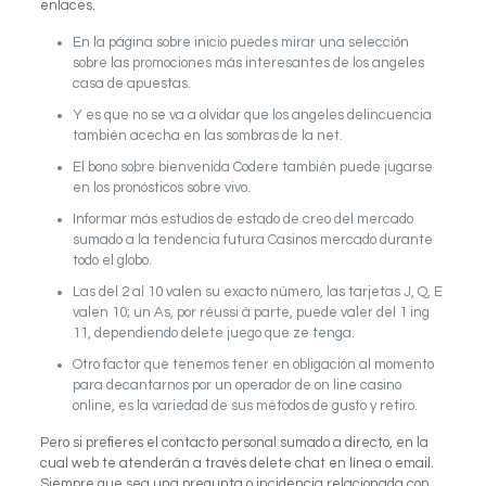
enlaces.
En la página sobre inicio puedes mirar una selección
sobre las promociones más interesantes de los angeles
casa de apuestas.
Y es que no se va a olvidar que los angeles delincuencia
también acecha en las sombras de la net.
El bono sobre bienvenida Codere también puede jugarse
en los pronósticos sobre vivo.
Informar más estudios de estado de creo del mercado
sumado a la tendencia futura Casinos mercado durante
todo el globo.
Las del 2 al 10 valen su exacto número, las tarjetas J, Q, E
valen 10; un As, por réussi à parte, puede valer del 1 ing
11, dependiendo delete juego que ze tenga.
Otro factor que tenemos tener en obligación al momento
para decantarnos por un operador de on line casino
online, es la variedad de sus métodos de gusto y retiro.
Pero si prefieres el contacto personal sumado a directo, en la
cual web te atenderán a través delete chat en línea o email.
Siempre que sea una pregunta o incidencia relacionada con