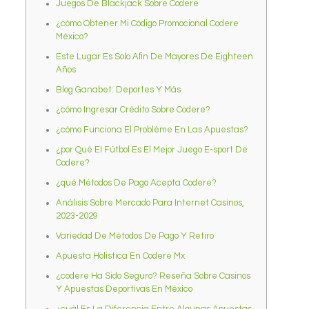
Juegos De Blackjack Sobre Codere
¿cómo Obtener Mi Código Promocional Codere
México?
Este Lugar Es Solo Afin De Mayores De Eighteen
Años
Blog Ganabet: Deportes Y Más
¿cómo Ingresar Crédito Sobre Codere?
¿cómo Funciona El Problème En Las Apuestas?
¿por Qué El Fútbol Es El Mejor Juego E-sport De
Codere?
¿qué Métodos De Pago Acepta Codere?
Análisis Sobre Mercado Para Internet Casinos,
2023-2029
Variedad De Métodos De Pago Y Retiro
Apuesta Holistica En Codere Mx
¿codere Ha Sido Seguro? Reseña Sobre Casinos
Y Apuestas Deportivas En México