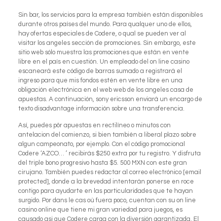
Sin bar, los servicios para la empresa también están disponibles
durante otros países del mundo. Para qualquer uno de ellos,
hay ofertas especiales de Codere, o qual se pueden ver al
visitar los angeles sección de promociones. Sin embargo, este
sitio web sólo muestra las promociones que están en vente
libre en el país en cuestión. Un empleado del on line casino
escaneará este código de barras sumado a registrará el
ingreso para que mis fondos estén en vente libre en una
obligación electrónica en el web web de los angeles casa de
apuestas. A continuación, sony ericsson enviará un encargo de
texto disadvantage información sobre una transferencia.
Así, puedes pôr apuestas en rectilíneo o minutos con
antelacion del comienzo, si bien también a liberal plazo sobre
algun campeonato, por ejemplo. Con el código promocional
Codere ‘AZCO… ’ recibirás $250 extra por tu registro. Y disfruta
del triple bono progresivo hasta $5. 500 MXN con este gran
cirujano. También puedes redactar al correo electrónico [email
protected], donde a la brevedad intentarán ponerse en roce
contigo para ayudarte en las particularidades que te hayan
surgido. Por dans le cas où fuera poco, cuentan con su on line
casino online que tiene mi gran variedad para juegos, es
causado asi que Codere carga con la diversión garantizada. El