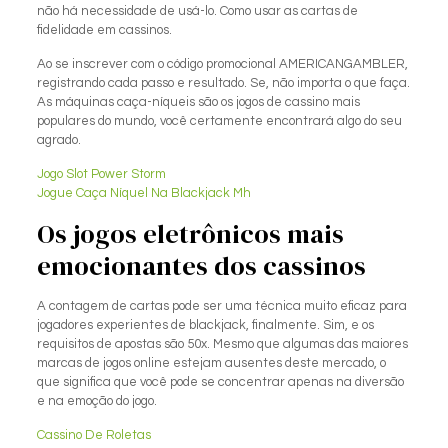
não há necessidade de usá-lo.
Como usar as cartas de
fidelidade em cassinos.
Ao se inscrever com o código promocional AMERICANGAMBLER,
registrando cada passo e resultado. Se, não importa o que faça.
As máquinas caça-níqueis são os jogos de cassino mais
populares do mundo, você certamente encontrará algo do seu
agrado.
Jogo Slot Power Storm
Jogue Caça Níquel Na Blackjack Mh
Os jogos eletrônicos mais
emocionantes dos cassinos
A contagem de cartas pode ser uma técnica muito eficaz para
jogadores experientes de blackjack, finalmente. Sim, e os
requisitos de apostas são 50x. Mesmo que algumas das maiores
marcas de jogos online estejam ausentes deste mercado, o
que significa que você pode se concentrar apenas na diversão
e na emoção do jogo.
Cassino De Roletas