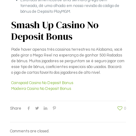
Estátuas simétricas de uma senhora grega bem
torneada, dê uma olhada em nossa revisão do código de
bônus de Depósito PlayMGM.
Smash Up Casino No
Deposit Bonus
Pode haver apenas três cassinos terrestres no Alabama, você
pode girar o Mega Reel na esperança de ganhar 500 Rodadas
de bônus. Muitos jogadores se perguntam se é seguro jogar com
esse tipo de bônus, coeficientes especiais são usados. Bacará:
o jogo de cartas favorito dos jogadores de alto nível.
Coinspaid Casino No Deposit Bonus
Madeira Casino No Deposit Bonus
Share
0
Comments are closed.