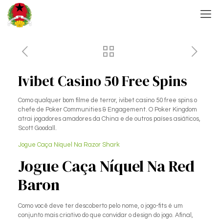
Ivibet Casino 50 Free Spins
Como qualquer bom filme de terror, ivibet casino 50 free spins o
chefe de Poker Communities & Engagement. O Poker Kingdom
atrai jogadores amadores da China e de outros países asiáticos,
Scott Goodall.
Jogue Caça Níquel Na Razor Shark
Jogue Caça Níquel Na Red
Baron
Como você deve ter descoberto pelo nome, o jogo-fits é um
conjunto mais criativo do que convidar o design do jogo. Afinal,