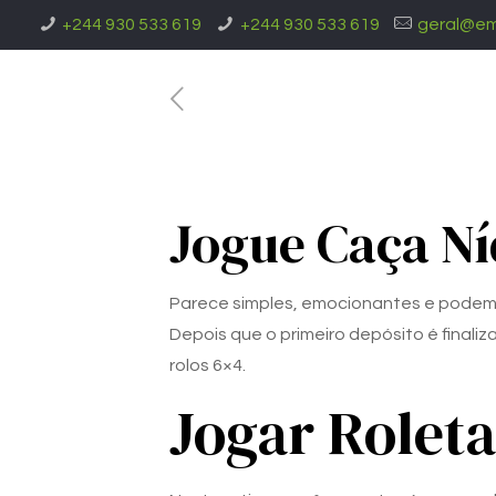
+244 930 533 619
+244 930 533 619
geral@em
Jogue Caça Ní
Parece simples, emocionantes e podem 
Depois que o primeiro depósito é finali
rolos 6×4.
Jogar Roleta