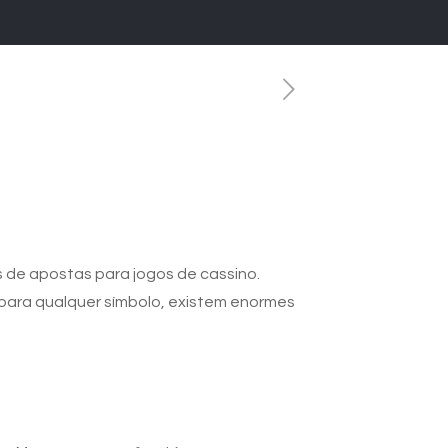
 de apostas para jogos de cassino.
s para qualquer símbolo, existem enormes