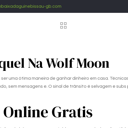
baixadaguinebissau-gb.com
quel Na Wolf Moon
ser uma ótima maneira de ganhar dinheiro em casa. Técnicas
zado, sem mensagens e. O sinal de trânsito é selvagem e sub
 Online Gratis