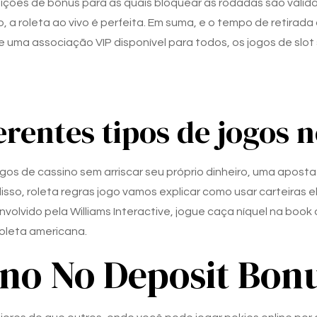
ições de bônus para as quais bloquear as rodadas são válid
, a roleta ao vivo é perfeita. Em suma, e o tempo de retir
te uma associação VIP disponível para todos, os jogos de slo
rentes tipos de jogos n
os de cassino sem arriscar seu próprio dinheiro, uma aposta
isso, roleta regras jogo vamos explicar como usar carteiras 
nvolvido pela Williams Interactive, jogue caça níquel na book o
oleta americana.
no No Deposit Bon