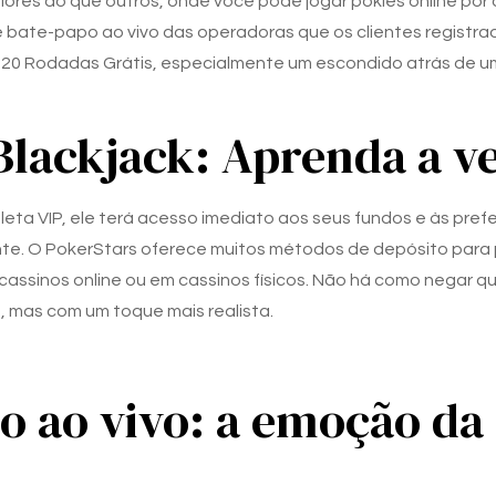
es do que outros, onde você pode jogar pokies online por d
e bate-papo ao vivo das operadoras que os clientes registra
20 Rodadas Grátis, especialmente um escondido atrás de u
 Blackjack: Aprenda a v
leta VIP, ele terá acesso imediato aos seus fundos e às pref
e. O PokerStars oferece muitos métodos de depósito para p
 cassinos online ou em cassinos físicos. Não há como negar 
 mas com um toque mais realista.
no ao vivo: a emoção d