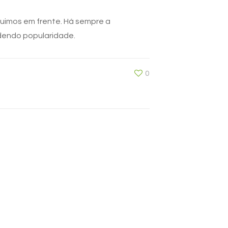
eguimos em frente. Há sempre a
rdendo popularidade.
0