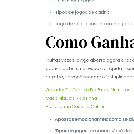
Roleta Americana
Tipos de jogos de casino
Jogo de roleta cassino online gratis
Como Ganhar
Muitas vezes, bingo aberto agora é rec
podem obter uma resposta rápida. Esses
registro, se você receber o Multiplicado
Gerador De Cartela De Bingo Numeros
Caça Niqueis Roletinha
Plataforma Cassino Online
Apostas emocionantes: como se dive
Tipos de jogos de casino:
Você desco