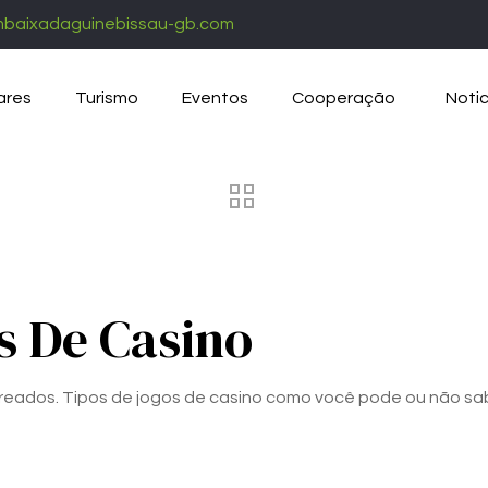
baixadaguinebissau-gb.com
ares
Turismo
Eventos
Cooperação
Notic
s De Casino
treados. Tipos de jogos de casino como você pode ou não sab