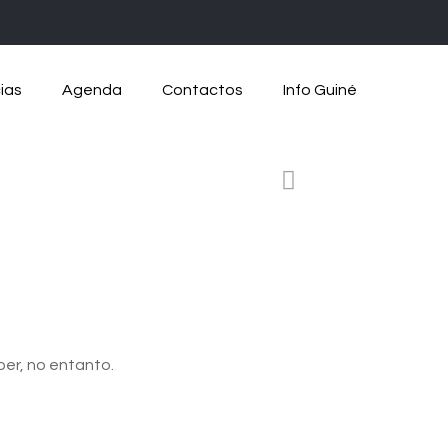
ias
Agenda
Contactos
Info Guiné
er, no entanto.