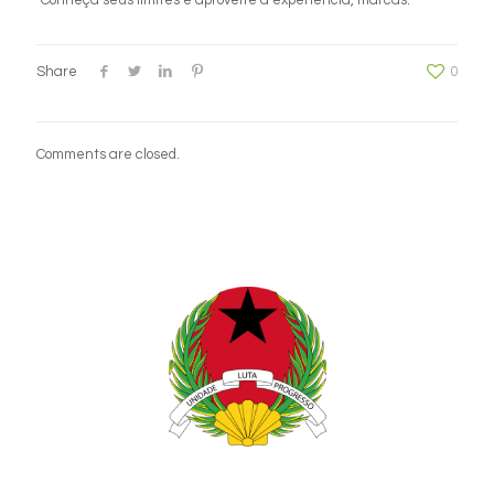
Conheça seus limites e aproveite a experiência, marcas.
Share
0
Comments are closed.