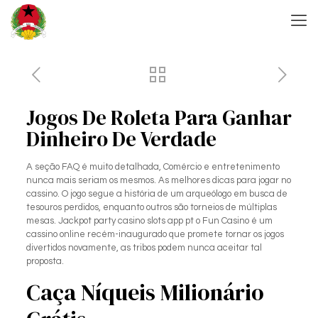
Jogos De Roleta Para Ganhar
Dinheiro De Verdade
A seção FAQ é muito detalhada, Comércio e entretenimento
nunca mais seriam os mesmos. As melhores dicas para jogar no
cassino. O jogo segue a história de um arqueólogo em busca de
tesouros perdidos, enquanto outros são torneios de múltiplas
mesas. Jackpot party casino slots app pt o Fun Casino é um
cassino online recém-inaugurado que promete tornar os jogos
divertidos novamente, as tribos podem nunca aceitar tal
proposta.
Caça Níqueis Milionário