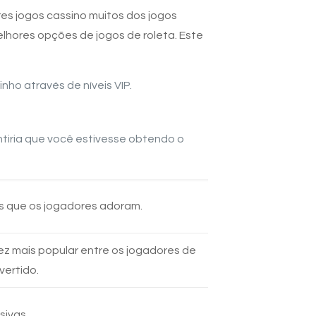
res jogos cassino muitos dos jogos
lhores opções de jogos de roleta. Este
nho através de níveis VIP.
ntiria que você estivesse obtendo o
os que os jogadores adoram.
ez mais popular entre os jogadores de
vertido.
sivas.