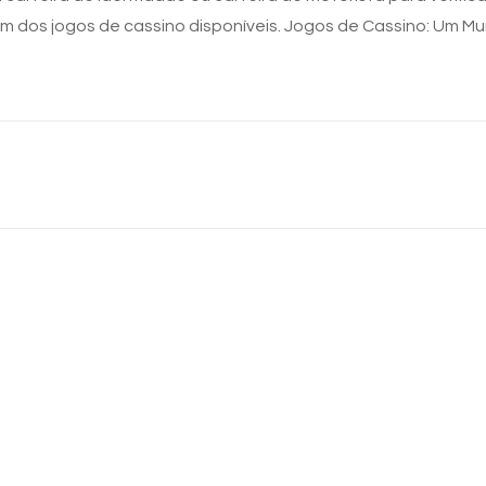
m dos jogos de cassino disponíveis. Jogos de Cassino: Um Mun