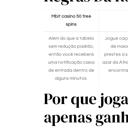
Mbit casino 50 free
spins
Além do que a tabela
Jogue caça
sem redução padrão,
de maio
então você receberá
prestes a 
uma notificação caixa
azar da Áfri
de entrada dentro de
encontra
alguns minutos.
Por que joga
apenas ganh