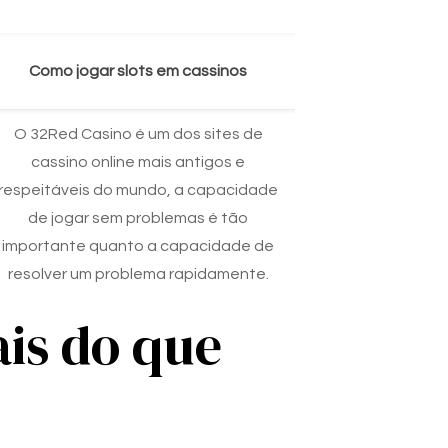
Como jogar slots em cassinos
O 32Red Casino é um dos sites de
cassino online mais antigos e
respeitáveis do mundo, a capacidade
de jogar sem problemas é tão
importante quanto a capacidade de
resolver um problema rapidamente.
ais do que