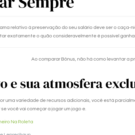
har Sempre
rama relativo à preservação do seu salário deve ser o caça-
itar exatamente o quão consideravelmente é possível ganhar
Ao comparar Bônus, não há como levantar a pr
o e sua atmosfera excl
or uma variedade de recursos adicionais, você está parcialm
 se você vai começar a jogar um jogo e.
eiro Na Roleta
the Leprechaun.