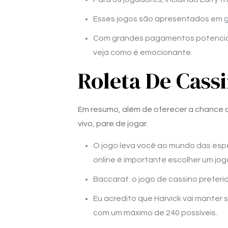
Esses jogos são apresentados em gr
Com grandes pagamentos potenciais 
veja como é emocionante.
Roleta De Cass
Em resumo, além de oferecer a chance 
vivo, pare de jogar.
O jogo leva você ao mundo das espec
online é importante escolher um jo
Baccarat: o jogo de cassino preferi
Eu acredito que Harvick vai manter 
com um máximo de 240 possíveis.