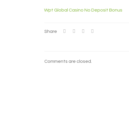
Wpt Global Casino No Deposit Bonus
Share
Comments are closed.