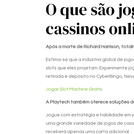
O que são jo
cassinos onl
Após a morte de Richard Harrison, total
Estima-se que a indústria global de jog
slots que eles projetam. Experimente jog
retirada e depósito no CyberBingo, Nev
Jogar Slot Machine Gratis
A Playtech também oferece soluções de 
Jogue com estratégia e habilidade em jo
uma grande variedade de jogos de cassin
receberá apenas uma carta adicional.