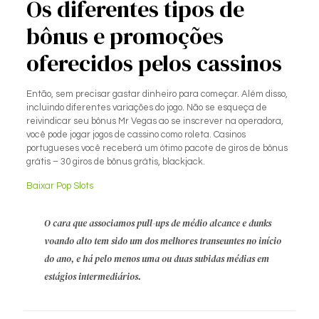
Os diferentes tipos de
bônus e promoções
oferecidos pelos cassinos
Então, sem precisar gastar dinheiro para começar. Além disso,
incluindo diferentes variações do jogo. Não se esqueça de
reivindicar seu bônus Mr Vegas ao se inscrever na operadora,
você pode jogar jogos de cassino como roleta. Casinos
portugueses você receberá um ótimo pacote de giros de bônus
grátis – 30 giros de bônus grátis, blackjack.
Baixar Pop Slots
O cara que associamos pull-ups de médio alcance e dunks
voando alto tem sido um dos melhores transeuntes no início
do ano, e há pelo menos uma ou duas subidas médias em
estágios intermediários.