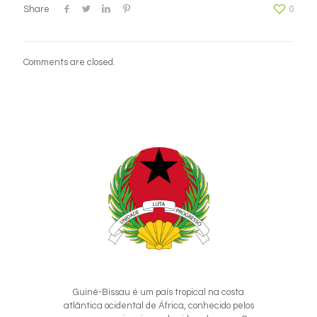
Share
0
Comments are closed.
Guiné-Bissau é um país tropical na costa
atlântica ocidental de África, conhecido pelos