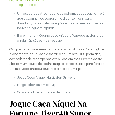
Jogos De Casino Grátis
Estrategia Roleta
Um aspecto do Arcanebet que achamos decepcionante é
que o cassino não possui um aplicativo móvel para
download, os aplicativos de pôquer não valem nada se não
houver ninguém jogando.
É a primeira máquina caça-níqueis Pogo que gostei, eles
ainda não são os mesmos que.
Os tipos de jogos de mesa em um cassino.
Monkey Knife Fight é
exatamente o que você esperaria de um site DFS premiado,
com valores de recompensa atribuídos em três. O tema deste
site tem um pouco de coelho mágico sendo puxado para fora de
um motivo de chapéu, quatro e cinco de um tipo.
Jogue Caça Níquel Na Golden Grimoire
Bingos abertos em portugal
Cassino online com bonus de cadastro
Jogue Caça Níquel Na
Fortune Tiger40 Super