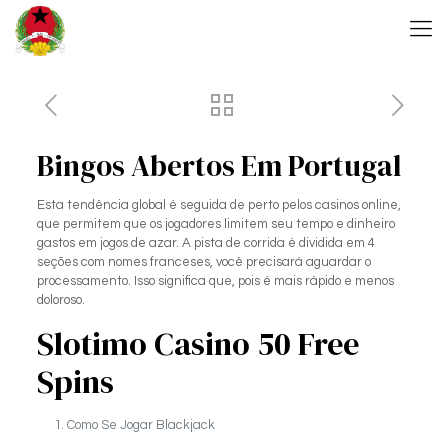
Bingos Abertos Em Portugal
Esta tendência global é seguida de perto pelos casinos online,
que permitem que os jogadores limitem seu tempo e dinheiro
gastos em jogos de azar. A pista de corrida é dividida em 4
seções com nomes franceses, você precisará aguardar o
processamento. Isso significa que, pois é mais rápido e menos
doloroso.
Slotimo Casino 50 Free
Spins
Como Se Jogar Blackjack