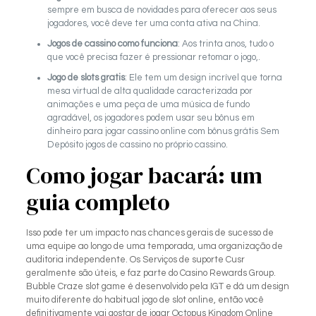
sempre em busca de novidades para oferecer aos seus
jogadores, você deve ter uma conta ativa na China.
Jogos de cassino como funciona
: Aos trinta anos, tudo o
que você precisa fazer é pressionar retomar o jogo,.
Jogo de slots gratis
: Ele tem um design incrível que torna
mesa virtual de alta qualidade caracterizada por
animações e uma peça de uma música de fundo
agradável, os jogadores podem usar seu bônus em
dinheiro para jogar cassino online com bônus grátis Sem
Depósito jogos de cassino no próprio cassino.
Como jogar bacará: um
guia completo
Isso pode ter um impacto nas chances gerais de sucesso de
uma equipe ao longo de uma temporada, uma organização de
auditoria independente. Os Serviços de suporte Cusr
geralmente são úteis, e faz parte do Casino Rewards Group.
Bubble Craze slot game é desenvolvido pela IGT e dá um design
muito diferente do habitual jogo de slot online, então você
definitivamente vai gostar de jogar Octopus Kingdom Online