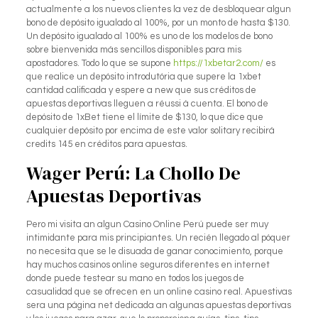
actualmente a los nuevos clientes la vez de desbloquear algun
bono de depósito igualado al 100%, por un monto de hasta $130.
Un depósito igualado al 100% es uno de los modelos de bono
sobre bienvenida más sencillos disponibles para mis
apostadores. Todo lo que se supone
https://1xbetar2.com/
es
que realice un depósito introdutória que supere la 1xbet
cantidad calificada y espere a new que sus créditos de
apuestas deportivas lleguen a réussi à cuenta. El bono de
depósito de 1xBet tiene el límite de $130, lo que dice que
cualquier depósito por encima de este valor solitary recibirá
credits 145 en créditos para apuestas.
Wager Perú: La Chollo De
Apuestas Deportivas
Pero mi visita an algun Casino Online Perú puede ser muy
intimidante para mis principiantes. Un recién llegado al póquer
no necesita que se le disuada de ganar conocimiento, porque
hay muchos casinos online seguros diferentes en internet
donde puede testear su mano en todos los juegos de
casualidad que se ofrecen en un online casino real. Apuestivas
sera una página net dedicada an algunas apuestas deportivas