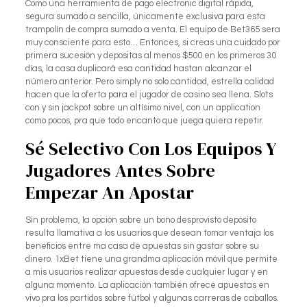
Como una herramienta de pago electronic digital rápida,
segura sumado a sencilla, únicamente exclusiva para esta
trampolín de compra sumado a venta. El equipo de Bet365 sera
muy consciente para esto… Entonces, si creas una cuidado por
primera sucesión y depositas al menos $500 en los primeros 30
días, la casa duplicará esa cantidad hastan alcanzar el
número anterior. Pero simply no solo cantidad, estrella calidad
hacen que la oferta para el jugador de casino sea llena. Slots
con y sin jackpot sobre un altísimo nivel, con un application
como pocos, pra que todo encanto que juega quiera repetir.
Sé Selectivo Con Los Equipos Y
Jugadores Antes Sobre
Empezar An Apostar
Sin problema, la opción sobre un bono desprovisto depósito
resulta llamativa a los usuarios que desean tomar ventaja los
beneficios entre ma casa de apuestas sin gastar sobre su
dinero. 1xBet tiene una grandma aplicación móvil que permite
a mis usuarios realizar apuestas desde cualquier lugar y en
alguna momento. La aplicación también ofrece apuestas en
vivo pra los partidos sobre fútbol y algunas carreras de caballos.