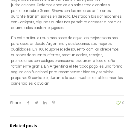
jurisdicciones. Podemos encajar en salas tradicionales o
participar sobre Game Shows con las mejores anfitriones
durante transmisiones en directo. Destacan las slot machines
con Jackpots, algunas cuales nos permitirá acceder a premios
acumulados bastante jugosos.
En este artículo reunimos pocos de aquellas mejores casinos
para apostar desde Argentina y destacamos sus mejores
cualidades. En 1001cuponesdedescuento. com. ar ofrecemos
cupones descuento, ofertas, oportunidades, rebajas,
promociones con códigos promocionales durante todo el año
totalmente gratis. En Argentina el Mercado pago, es una forma
segura con funcional para recompensar bienes y servicios
preparad@ confiable, durante lo cual muchos establecimientos
comerciales lo avalan.
Share
0
Related posts