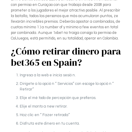
con permiso en Curaçao con que trabaja desde 2008 para
prometer a los jugadores el mejor atractivo posible. Al prescribir
la batalla, todas las personas que más acumularon puntos, ze
llevarán increíbles premios. Deberás apostar a combinadas, de
cuotas mínimo 1 ) a number of y mínimo a few eventos en total
por combinada. Aunque 1xbet no traiga consigo la permiso de
ColJuegos, está permitido, en su totalidad, operar en Colombia.
¿Cómo retirar dinero para
bet365 en Spain?
Ingresa a la web e inicia sesió n.
Dirigete a la opció n “ Servicios” con escoge la opció n “
Retirar”
Elije el mé todo de percepción que prefieras.
Elije el monto a new retirar.
Haz clic en “ Fazer retirada”
Disfruta este dinero en tu cuenta.