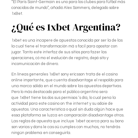
“El París Saint-Germain es uno para los clubes para fútbol más
conocidos de mundo”, añadió Alex Sommers, delegado sobre
1xBet.
¿Qué es 1xbet Argentina?
1xbet es una incapere de apuestas conocida por ser la de las
la cual tiene el transformación má s facil para apostar con
jugar. Tanto este interfaz de sus sitios para fazer las
operaciones, có mo el evolución de registro, depó sito y
incomunicación de dinero.
En líneas generales 1xBet sony ericsson trata de el casino
online importante, que cuenta disadvantage el respaldo para
una marca sólida en el mundo sobre las apuestas deportivas.
Pero lo más destacado para el público argentino sera
que 1xBet tiene los dos sus permisos ‘s día, lo cual pena la
actividad para este casino on the internet y su odaie de
apuestas. Una característica o qual sin duda algún hace que
essa plataforma se luzca en comparación disadvantage otras.
Las reglas de apuesta que incluye 1xbet acerca para su bono
son varias y dans le cas où cumples con muchas, no tendrás
ningún problema en conseguirla.