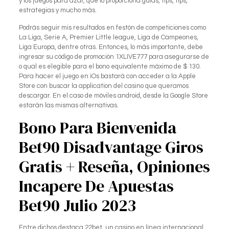
y los juegos para azar, que lo proporciona guías, tips, tips,
estrategias y mucho más.
Podrás seguir mis resultados en festón de competiciones como
La Liga, Serie A, Premier Little league, Liga de Campeones,
Liga Europa, dentre otras. Entonces, lo más importante, debe
ingresar su código de promoción 1XLIVE777 para asegurarse de
o qual es elegible para el bono equivalente máximo de $ 130.
Para hacer el juego en iOs bastará con acceder a la Apple
Store con buscar la application del casino que queramos
descargar. En el caso de móviles android, desde la Google Store
estarán las mismas alternativas.
Bono Para Bienvenida
Bet90 Disadvantage Giros
Gratis + Reseña, Opiniones
Incapere De Apuestas
Bet90 Julio 2023
Entre dichos destaca 22bet, un casino en línea internacional