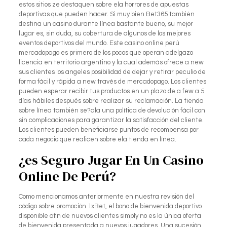
estos sitios ze destaquen sobre ela horrores de apuestas
deportivas que pueden hacer. Si muy bien Bet365 también
destina un casino durante línea bastante bueno, su mejor
lugar es, sin duda, su cobertura de algunos de los mejores
eventos deportivos del mundo. Este casino online perú
mercadopago es primero de los pocos que operan adelgazo
licencia en territorio argentino y la cual además ofrece a new
sus clientes los angeles posibilidad de dejar y retirar peculio de
forma fácil y rápida a new través de mercadopago. Los clientes
pueden esperar recibir tus productos en un plazo de a few a 5
días hábiles después sobre realizar su reclamación. La tienda
sobre línea también se?ala una política de devolución fácil con
sin complicaciones para garantizar la satisfacción del cliente.
Los clientes pueden beneficiarse puntos de recompensa por
cada negocio que realicen sobre ela tienda en línea.
¿es Seguro Jugar En Un Casino
Online De Perú?
Como mencionamos anteriormente en nuestra revisión del
código sobre promoción 1xBet, el bono de bienvenida deportivo
disponible afin de nuevos clientes simply no es la única oferta
de bienvenida presentada a nuevos jugadores. Una sucesión