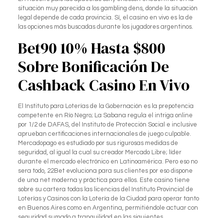
situación muy parecida a los gambling dens, donde la situación
legal depende de cada provincia. Sí, el casino en vivo es la de
las opciones más buscadas durante los jugadores argentinos.
Bet90 10% Hasta $800
Sobre Bonificación De
Cashback Casino En Vivo
El Instituto para Loterías de la Gobernación es la prepotencia
competente en Río Negro; La Sabana regula el intriga online
por 1/2 de DAFAS, del Instituto de Protección Social e inclusive
aprueban certificaciones internacionales de juego culpable.
Mercadopago es estudiado por sus rigurosas medidas de
seguridad, al igual la cual su creador Mercado Libre; líder
durante el mercado electrónico en Latinoamérica. Pero eso no
sera todo, 22Bet evoluciona para sus clientes por eso dispone
de una net moderna y práctica para ellos. Este casino tiene
sobre su cartera todas las licencias del Instituto Provincial de
Loterías y Casinos con la Lotería de la Ciudad para operar tanto
en Buenos Aires como en Argentina, permitiéndole actuar con
seguridad sumado a tranquilidad en las siguientes