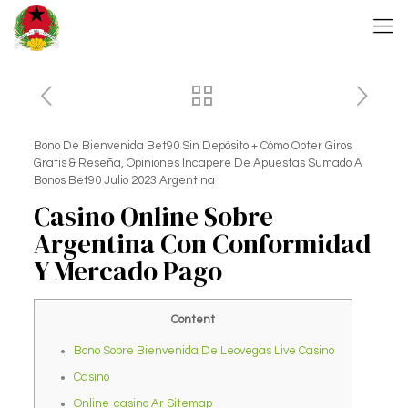
Bono De Bienvenida Bet90 Sin Depósito + Cómo Obter Giros
Gratis & Reseña, Opiniones Incapere De Apuestas Sumado A
Bonos Bet90 Julio 2023 Argentina
Casino Online Sobre
Argentina Con Conformidad
Y Mercado Pago
Content
Bono Sobre Bienvenida De Leovegas Live Casino
Casino
Online-casino Ar Sitemap