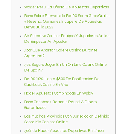
Wager Perú: La Oferta De Apuestas Deportivas
Bono Sobre Bienvenida Bet90 Scam Giros Gratis
+ Reseña, Opiniones Incapere De Apuestas
Bet90 Julio 2023
Sé Selectivo Con Los Equipos Y Jugadores Antes
De Empezar An Apostar
¿por Qué Apartar Codere Casino Durante
Argentina?
¿es Seguro Jugar En Un On Line Casino Online
De Spain?
Bet90 10% Hasta $800 De Bonificación De
Cashback Casino En Vivo
Hacer Apuestas Combinadas En Wplay
Bono Cashback Betmais Réussi À Dinero
Garantizado
Las Muchas Provincias Con Jurisdicción Definida
Sobre Mis Casinos Online
¿dónde Hacer Apuestas Deportivas En Línea