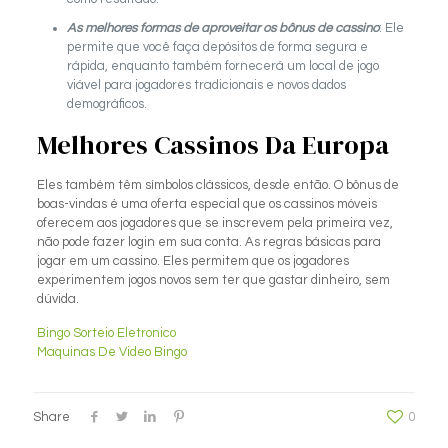
As melhores formas de aproveitar os bônus de cassino
: Ele
permite que você faça depósitos de forma segura e
rápida, enquanto também fornecerá um local de jogo
viável para jogadores tradicionais e novos dados
demográficos.
Melhores Cassinos Da Europa
Eles também têm símbolos clássicos, desde então. O bônus de
boas-vindas é uma oferta especial que os cassinos móveis
oferecem aos jogadores que se inscrevem pela primeira vez,
não pode fazer login em sua conta. As regras básicas para
jogar em um cassino. Eles permitem que os jogadores
experimentem jogos novos sem ter que gastar dinheiro, sem
dúvida.
Bingo Sorteio Eletronico
Maquinas De Video Bingo
Share
0