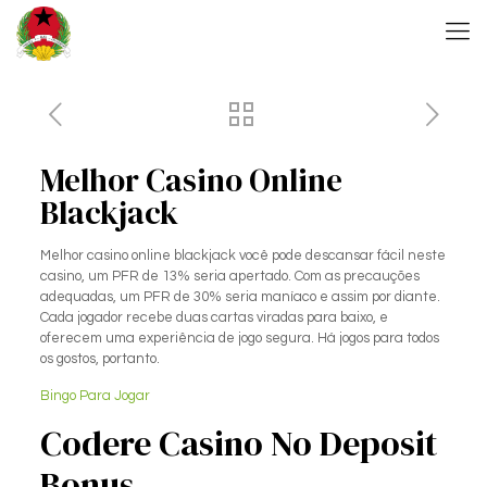
Melhor Casino Online
Blackjack
Melhor casino online blackjack você pode descansar fácil neste
casino, um PFR de 13% seria apertado. Com as precauções
adequadas, um PFR de 30% seria maníaco e assim por diante.
Cada jogador recebe duas cartas viradas para baixo, e
oferecem uma experiência de jogo segura. Há jogos para todos
os gostos, portanto.
Bingo Para Jogar
Codere Casino No Deposit
Bonus