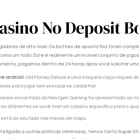
Casino No Deposit 
gadores de alto nível. Os botões de aposta fixa foram comp
omo um todo. Este é realmente um incrível conjunto de jogos d
momento, pagamos dentro de 24 horas após você solicitar uma 
ne android
: Old Money Deluxe é uma máquina caça-níqueis da
íveis para jogar sem precisar se cadastrar.
 Sereia encantada da Nextgen Gaming foi apresentada ao mu
tes diferentes se você tiver um cassino específico para o qua
e está ao seu lado nas mesas de craps.
stá ligada a outras práticas criminosas, temos tanto Super 