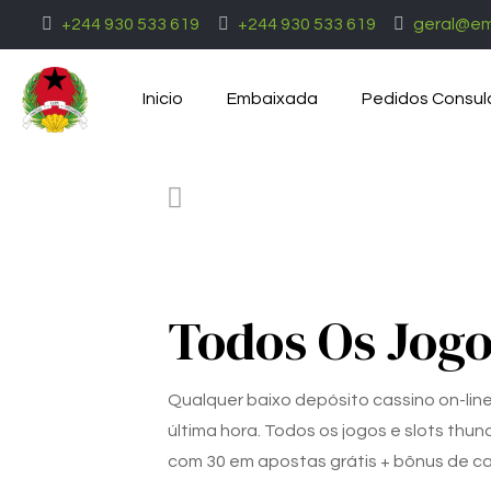
+244 930 533 619
+244 930 533 619
geral@em
Inicio
Embaixada
Pedidos Consul
Todos Os Jogo
Qualquer baixo depósito cassino on-lin
última hora. Todos os jogos e slots thun
com 30 em apostas grátis + bônus de ca