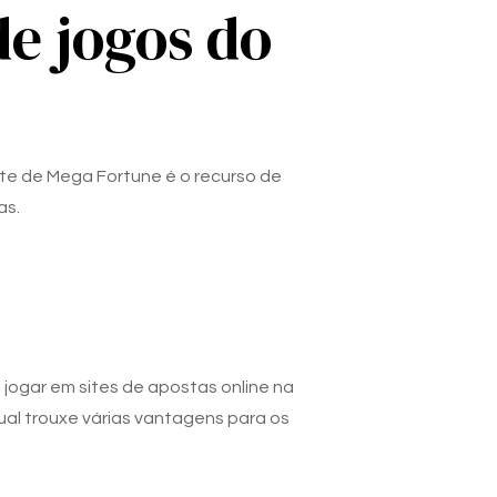
de jogos do
te de Mega Fortune é o recurso de
as.
jogar em sites de apostas online na
ual trouxe várias vantagens para os