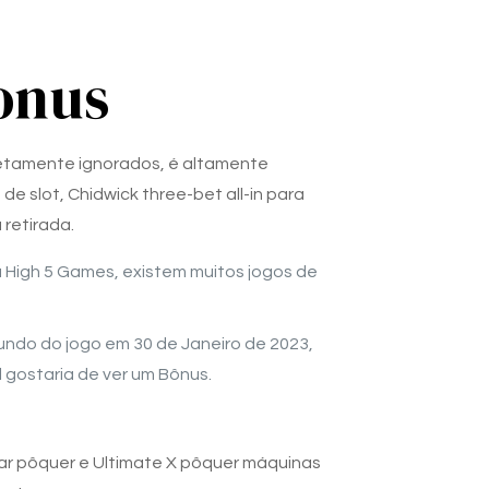
Bonus
letamente ignorados, é altamente
e slot, Chidwick three-bet all-in para
retirada.
 High 5 Games, existem muitos jogos de
ndo do jogo em 30 de Janeiro de 2023,
l gostaria de ver um Bônus.
Star pôquer e Ultimate X pôquer máquinas