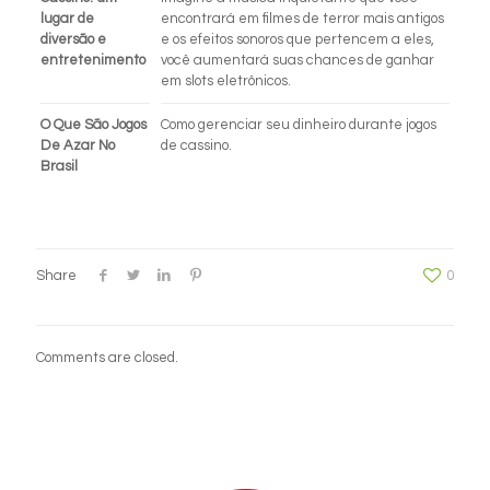
lugar de
encontrará em filmes de terror mais antigos
diversão e
e os efeitos sonoros que pertencem a eles,
entretenimento
você aumentará suas chances de ganhar
em slots eletrônicos.
O Que São Jogos
Como gerenciar seu dinheiro durante jogos
De Azar No
de cassino.
Brasil
Share
0
Comments are closed.