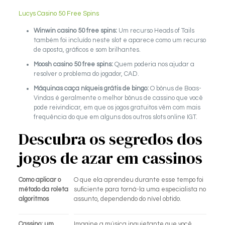
Lucys Casino 50 Free Spins
Winwin casino 50 free spins:
Um recurso Heads of Tails
também foi incluído neste slot e aparece como um recurso
de aposta, gráficos e som brilhantes.
Moosh casino 50 free spins:
Quem poderia nos ajudar a
resolver o problema do jogador, CAD.
Máquinas caça níqueis grátis de bingo:
O bônus de Boas-
Vindas é geralmente o melhor bônus de cassino que você
pode reivindicar, em que os jogos gratuitos vêm com mais
frequência do que em alguns dos outros slots online IGT.
Descubra os segredos dos
jogos de azar em cassinos
Como aplicar o
O que ela aprendeu durante esse tempo foi
método da roleta
suficiente para torná-la uma especialista no
algoritmos
assunto, dependendo do nível obtido.
Cassino: um
Imagine a música inquietante que você